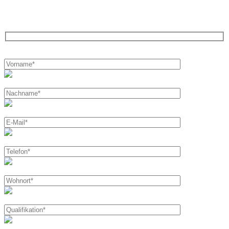
Bewirb dich jetzt und werde Teil unseres
Teams!
Bitte
lasse
dieses
Feld
leer.