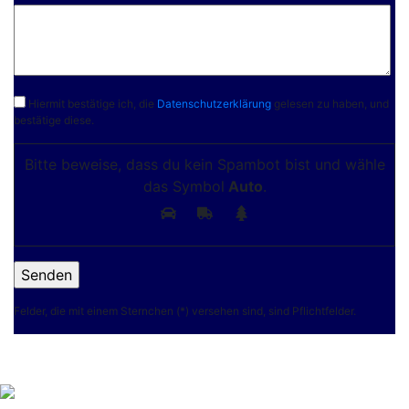
Hiermit bestätige ich, die
Datenschutzerklärung
gelesen zu haben, und
bestätige diese.
Bitte beweise, dass du kein Spambot bist und wähle
das Symbol
Auto
.
Felder, die mit einem Sternchen (*) versehen sind, sind Pflichtfelder.